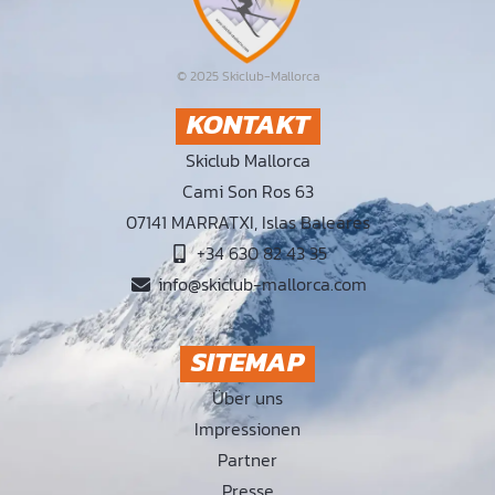
© 2025 Skiclub-Mallorca
KONTAKT
Skiclub Mallorca
Cami Son Ros 63
07141 MARRATXI, Islas Baleares
+34 630 82 43 35
info@skiclub-mallorca.com
SITEMAP
Über uns
Impressionen
Partner
Presse